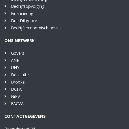
Bedrijfsopvolging
Financiering
Due Diligence
Bedrijfseconomisch advies
ONS NETWERK
Govers
ANB
UHY
Dealsuite
Brookz
DCFA
NiRV
EACVA
CONTACTGEGEVENS
Beemdstraat 25